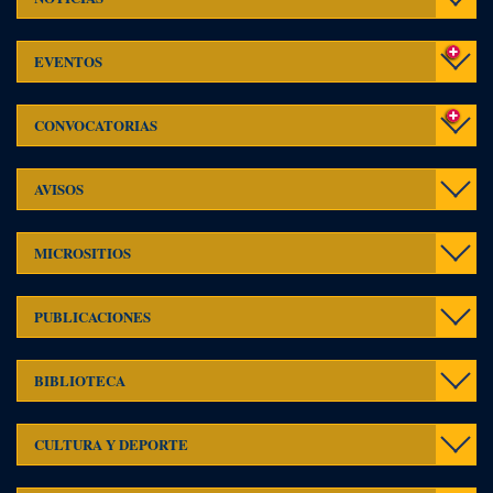
navig
Event
EVENTOS
Convo
CONVOCATORIAS
Aviso
AVISOS
Micros
MICROSITIOS
Publi
PUBLICACIONES
Toggl
BIBLIOTECA
navig
Toggl
CULTURA Y DEPORTE
navig