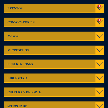
Event
EVENTOS
Convo
CONVOCATORIAS
Aviso
AVISOS
Micros
MICROSITIOS
Publi
PUBLICACIONES
Toggl
BIBLIOTECA
navig
Toggl
CULTURA Y DEPORTE
navig
Toggl
SITIOS UADY
navig