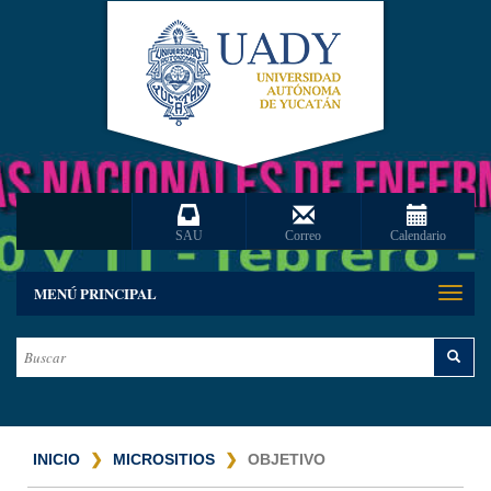
SAU
Correo
Calendario
MENÚ PRINCIPAL
Toggle
naviga
INICIO
MICROSITIOS
OBJETIVO