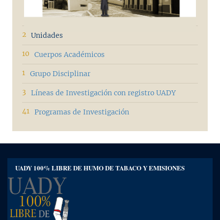
2
Unidades
10
Cuerpos Académicos
1
Grupo Disciplinar
3
Líneas de Investigación con registro UADY
41
Programas de Investigación
UADY 100% LIBRE DE HUMO DE TABACO Y EMISIONES