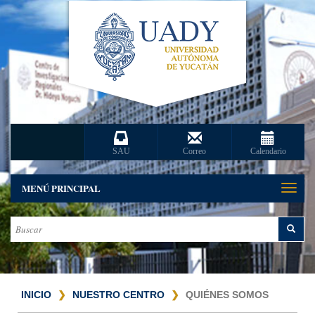
SAU
Correo
Calendario
MENÚ PRINCIPAL
Toggle
naviga
INICIO
NUESTRO CENTRO
QUIÉNES SOMOS